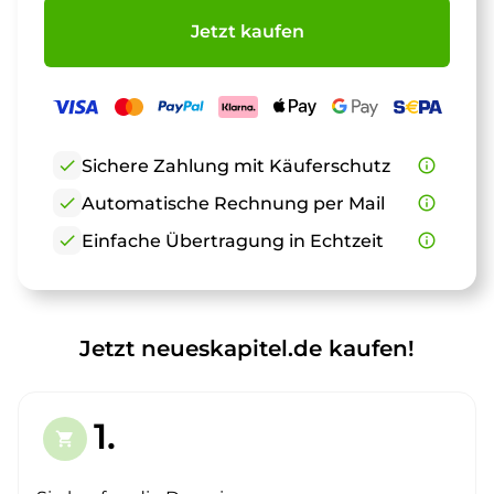
Jetzt kaufen
check
Sichere Zahlung mit Käuferschutz
info_outline
check
Automatische Rechnung per Mail
info_outline
check
Einfache Übertragung in Echtzeit
info_outline
Jetzt neueskapitel.de kaufen!
1.
shopping_cart