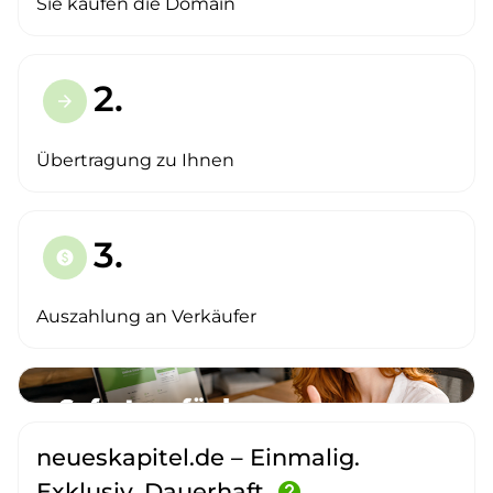
Sie kaufen die Domain
2.
arrow_forward
Übertragung zu Ihnen
3.
paid
Auszahlung an Verkäufer
neueskapitel.de – Einmalig.
Exklusiv. Dauerhaft.
help