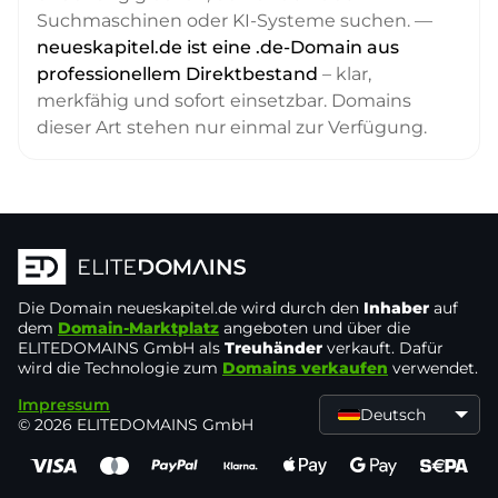
Suchmaschinen oder KI-Systeme suchen. —
neueskapitel.de ist eine .de-Domain aus
professionellem Direktbestand
– klar,
merkfähig und sofort einsetzbar. Domains
dieser Art stehen nur einmal zur Verfügung.
Die Domain
neueskapitel.de
wird durch den
Inhaber
auf
dem
Domain-Marktplatz
angeboten und über die
ELITEDOMAINS GmbH als
Treuhänder
verkauft. Dafür
wird die Technologie zum
Domains verkaufen
verwendet.
Impressum
Deutsch
© 2026 ELITEDOMAINS GmbH