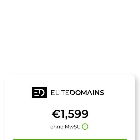
Die Domain
neueskapitel
steht zum Verkauf
€1,599
info_outline
ohne MwSt.